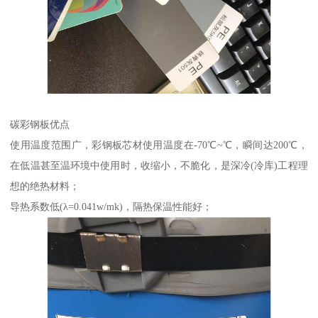
碳彩钢板优点
使用温度范围广，彩钢板芯材使用温度在-70℃~℃，瞬间达200℃，
在低温甚至温环境中使用时，收缩小，不脆化，是深冷(冷库)工程理
想的绝热材料；
导热系数低(λ=0.041w/mk)，隔热保温性能好；