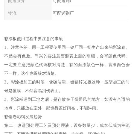
配送服务
可配送到厂
物流
可配送到厂
彩涂板使用过程中要注意的事项
1、注意色差，同一工程要使用同一钢厂同一批生产出来的彩涂卷。
不然会有色差。尚兴的要注意资源表上面的明细，会写颜色代码。
一定要注意把颜色代码核对清楚，有的面漆颜色一样，背漆颜色会
不一样，这个也得核对清楚。
2、彩涂板加工的时候，像碳油漆、镀铝锌光板这种，压型加工的时
候是覆膜，不然容易刮伤表面。
3、彩涂板运到工地之后，是存放在干燥通风的地方，如没有合适的
地点，只能放在室外，那也得盖好雨布，不能淋雨。
彩钢卷彩钢发展趋势
第二，改进预处理工艺及预处理液，设备数量少，成本低成为主流
工艺，不断改进预处理液的稳定性、抗蚀性、环保性能。