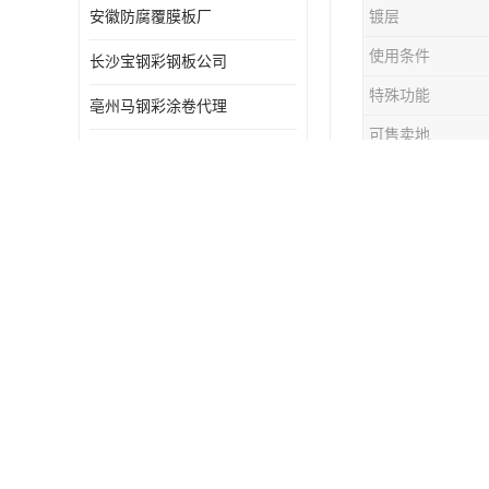
安徽防腐覆膜板厂
镀层
使用条件
长沙宝钢彩钢板公司
特殊功能
亳州马钢彩涂卷代理
可售卖地
滁州马钢彩钢板批发
产品表面描述
宝钢彩钢规格齐全 货源足
产品性能
宝钢彩钢板可根据项目工程定制
物流
亳州防腐覆膜板价格
时至今日，
赣州马钢彩涂卷电话
中国也逐渐
海口宝钢彩钢板电话
备，基本都
武汉防腐覆膜板价格