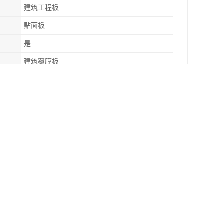
建筑工程板
贴面板
是
建筑覆膜板
办公室墙板
可配送到厂
的大量需求。在以前国内的抗静电彩钢板生产设