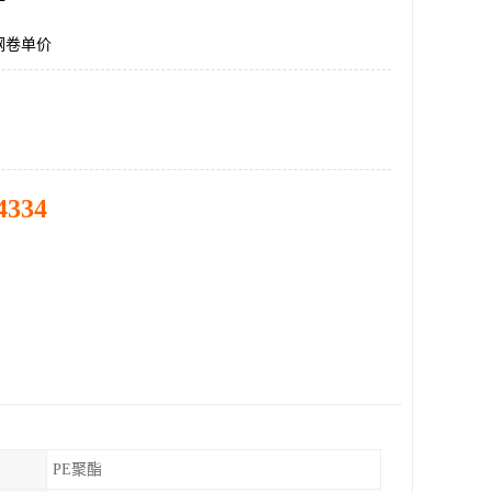
钢卷单价
4334
PE聚酯