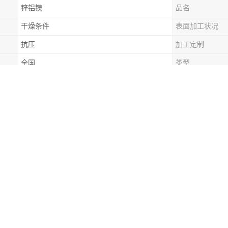
锌铝镁
品名
干燥条件
表面加工状况
抗压
加工定制
全国
类型
涂镀
用途范围
耐刮
配送服务
可配送到厂
简易房彩钢板已成为临建领域的一个通用产品。
变成抗静电彩钢板生产的中心。随之而带来的就是抗静电彩钢板生产设备
是从别的地区进口而来的。