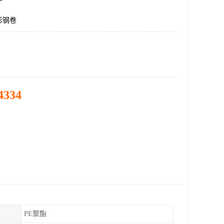
彩钢卷
4334
PE聚酯