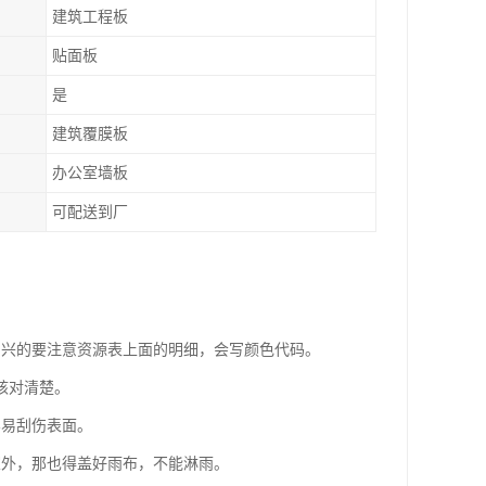
建筑工程板
贴面板
是
建筑覆膜板
办公室墙板
可配送到厂
尚兴的要注意资源表上面的明细，会写颜色代码。
核对清楚。
容易刮伤表面。
室外，那也得盖好雨布，不能淋雨。