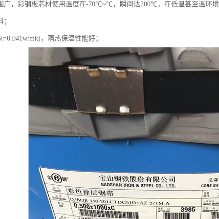
围广，彩钢板芯材使用温度在-70℃~℃，瞬间达200℃，在低温甚至温环
料；
=0.041w/mk)，隔热保温性能好；