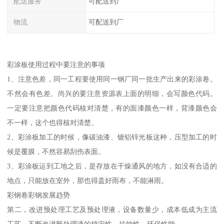
配送服务
可配送到厂
物流
可配送到厂
彩涂板使用过程中要注意的事项
1、注意色差，同一工程要使用同一钢厂同一批生产出来的彩涂卷。
不然会有色差。尚兴的要注意资源表上面的明细，会写颜色代码。
一定要注意把颜色代码核对清楚，有的面漆颜色一样，背漆颜色会
不一样，这个也得核对清楚。
2、彩涂板加工的时候，像碳油漆、镀铝锌光板这种，压型加工的时
候是覆膜，不然容易刮伤表面。
3、彩涂板运到工地之后，是存放在干燥通风的地方，如没有合适的
地点，只能放在室外，那也得盖好雨布，不能淋雨。
彩钢卷彩钢发展趋势
第二，改进预处理工艺及预处理液，设备数量少，成本低成为主流
工艺，不断改进预处理液的稳定性、抗蚀性、环保性能。