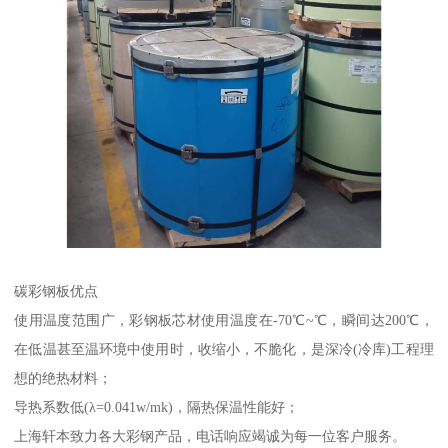
碳彩钢板优点
使用温度范围广，彩钢板芯材使用温度在-70℃~℃，瞬间达200℃，
在低温甚至温环境中使用时，收缩小，不脆化，是深冷(冷库)工程理
想的绝热材料；
导热系数低(λ=0.041w/mk)，隔热保温性能好；
上海轩本致力各大彩钢产品，电话响应竭诚为每一位客户服务。