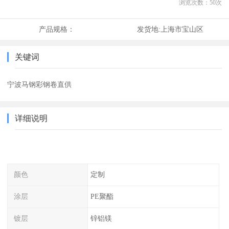
浏览次数：
50
次
产品规格：
发货地:
上海市宝山区
关键词
宁波马钢彩钢卷直供
详细说明
颜色
定制
涂层
PE聚酯
镀层
锌铝镁