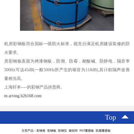
机房彩钢板符合国标一级防火标准，能充分满足机房建设装修的防
火要求。
房彩钢板表面为烤漆钢板，防潮、防霉，耐酸碱、防静电，隔音率
500Hz可达45dB(一般500Hz所产生的噪音为118dB),其计权隔声改善
量相当高。
上海轩本----的彩钢产品供货商。
m.arving.b2b168.com
Top
主营产品：彩钢卷 彩钢板 彩钢瓦 镀铝锌 PET覆膜板 防腐覆膜板