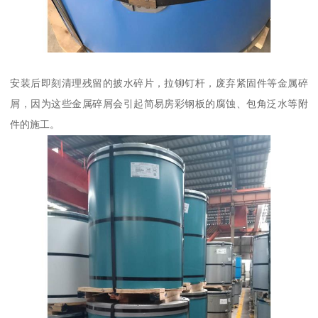
安装后即刻清理残留的披水碎片，拉铆钉杆，废弃紧固件等金属碎
屑，因为这些金属碎屑会引起简易房彩钢板的腐蚀、包角泛水等附
件的施工。