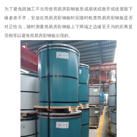
为了避免因施工不当而使简易房彩钢板形成扇状或散开或使屋面下
缘参差不齐，安放在简易房彩钢板时应随时检查简易房彩钢板是否
对正恰当，随时测量简易房彩钢板上下两端之边缘至天沟的距离是
否相等以避免简易房彩钢板出现斜。