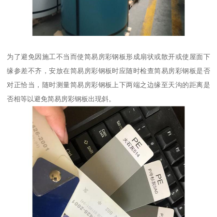
为了避免因施工不当而使简易房彩钢板形成扇状或散开或使屋面下
缘参差不齐，安放在简易房彩钢板时应随时检查简易房彩钢板是否
对正恰当，随时测量简易房彩钢板上下两端之边缘至天沟的距离是
否相等以避免简易房彩钢板出现斜。