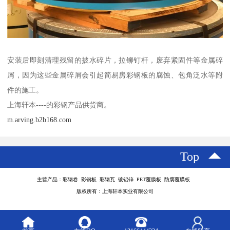
安装后即刻清理残留的披水碎片，拉铆钉杆，废弃紧固件等金属碎
屑，因为这些金属碎屑会引起简易房彩钢板的腐蚀、包角泛水等附
件的施工。
上海轩本----的彩钢产品供货商。
m.arving.b2b168.com
Top
主营产品：彩钢卷 彩钢板 彩钢瓦 镀铝锌 PET覆膜板 防腐覆膜板
版权所有：上海轩本实业有限公司