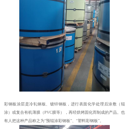
彩钢板涂层是冷轧钢板、镀锌钢板，进行表面化学处理后涂敷（辊
涂）或复合有机薄膜（PVC膜等），再经烘烤固化而制成的产品。也
有人把这种产品称之为“预辊涂彩钢板”、“塑料彩钢板”。