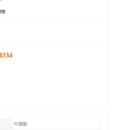
钢卷
4334
PE聚酯