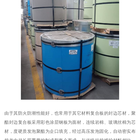
由于其防火防潮性能好，也常用于其它材料复合板的封边芯材，聚
酯封边复合板采用彩色涂层钢板为面材，连续岩棉、玻璃丝棉为芯
材，度硬质发泡聚酯为企口填充，经过高压发泡固化，自动密实布