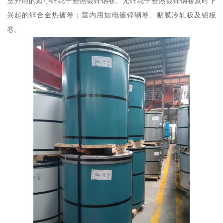
室外用的如小锌花平整热镀锌钢卷、无锌花平整热镀锌钢卷及时下
兴起的锌合金热镀卷；室内用如电镀锌钢卷、贴膜冷轧板及铝板
卷。