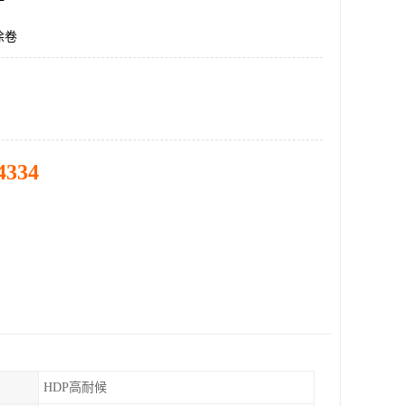
涂卷
4334
HDP高耐候