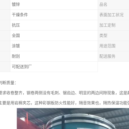
镀锌
品名
干燥条件
表面加工状况
抗压
加工定制
全国
类型
涂镀
用途范围
耐刮
配送服务
可配送到厂
判断质量：
要求收卷整齐，钢卷两侧没有毛刺、锯齿边、明显的两边间隙现象，这是
主要是用岩棉夹芯，这种彩钢板防火性能好，隔音效果也，隔热保温功能