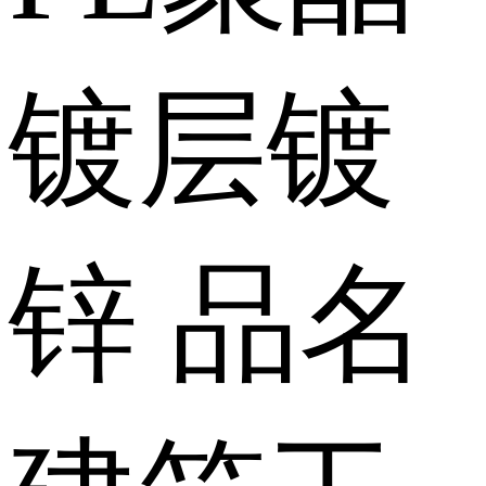
镀层
镀
锌
品名