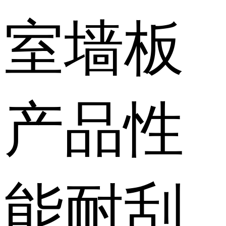
室墙板
产品性
能
耐刮