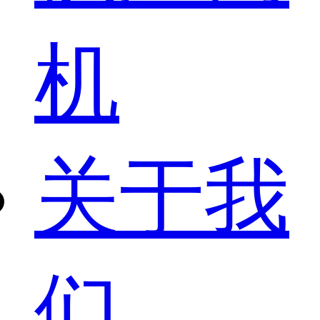
机
关于我
们