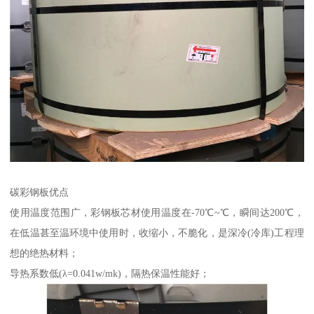
碳彩钢板优点
使用温度范围广，彩钢板芯材使用温度在-70℃~℃，瞬间达200℃，
在低温甚至温环境中使用时，收缩小，不脆化，是深冷(冷库)工程理
想的绝热材料；
导热系数低(λ=0.041w/mk)，隔热保温性能好；