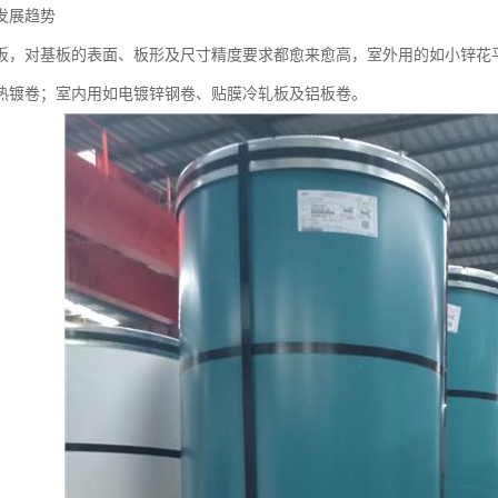
发展趋势
板，对基板的表面、板形及尺寸精度要求都愈来愈高，室外用的如小锌花
热镀卷；室内用如电镀锌钢卷、贴膜冷轧板及铝板卷。