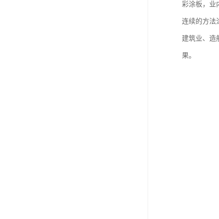
彩涂板，业
连续的方法
建筑业、造
果。