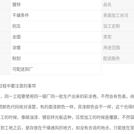
镀锌
品名
干燥条件
表面加工状况
抗压
加工定制
全国
类型
涂镀
用途范围
耐刮
配送服务
可配送到厂
过程中要注意的事项
差，同一工程要使用同一钢厂同一批生产出来的彩涂卷。不然会有色差。
把颜色代码核对清楚，有的面漆颜色一样，背漆颜色会不一样，这个也得
加工的时候，像碳油漆、镀铝锌光板这种，压型加工的时候是覆膜，不然
运到工地之后，是存放在干燥通风的地方，如没有合适的地点，只能放在