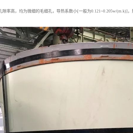
隙率高，均为微细的毛细孔，导热系数小[一般为0.121~0.205w/(m.