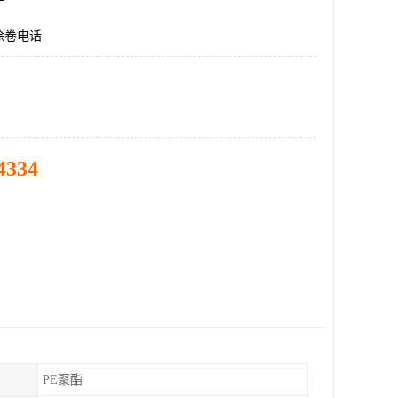
涂卷电话
4334
PE聚酯