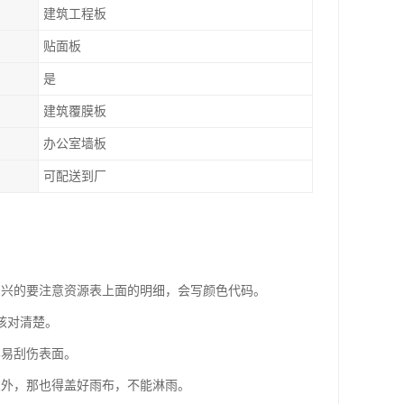
建筑工程板
贴面板
是
建筑覆膜板
办公室墙板
可配送到厂
尚兴的要注意资源表上面的明细，会写颜色代码。
核对清楚。
容易刮伤表面。
室外，那也得盖好雨布，不能淋雨。