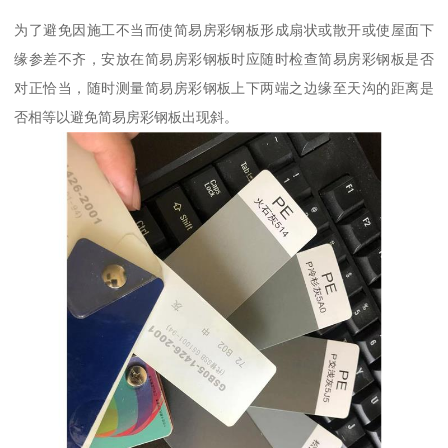
为了避免因施工不当而使简易房彩钢板形成扇状或散开或使屋面下
缘参差不齐，安放在简易房彩钢板时应随时检查简易房彩钢板是否
对正恰当，随时测量简易房彩钢板上下两端之边缘至天沟的距离是
否相等以避免简易房彩钢板出现斜。