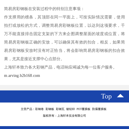
简易房彩钢板在安装过程中的特别注意事项：
作支撑用的檩条，其顶部在同一平面上，可按实际情况需要，使用
拍打或放松的方式，调整简易房彩钢板位置，以达到这项要求，千
万不能直接排击固定支架的下方来企图调整屋面的坡度或位置，将
简易房彩钢板正确的安放，可以确保其有效的扣合，相反，如果简
易房彩钢板安放时没有对正恰当，将会影响简易房彩钢板的扣合效
果，尤其是接近支撑中心点部分。
上海轩本致力各大彩钢产品，电话响应竭诚为每一位客户服务。
m.arving.b2b168.com
Top
主营产品：彩钢卷 彩钢板 彩钢瓦 镀铝锌 PET覆膜板 防腐覆膜板
版权所有：上海轩本实业有限公司