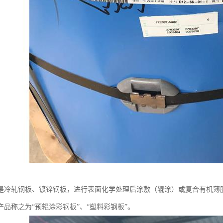
是冷轧钢板、镀锌钢板，进行表面化学处理后涂敷（辊涂）或复合有机薄膜
产品称之为“预辊涂彩钢板”、“塑料彩钢板”。