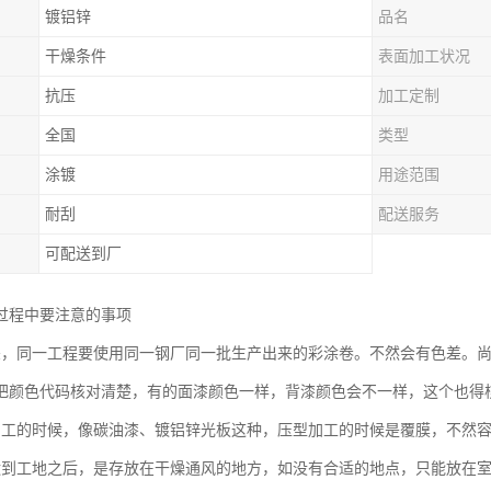
镀铝锌
品名
干燥条件
表面加工状况
抗压
加工定制
全国
类型
涂镀
用途范围
耐刮
配送服务
可配送到厂
过程中要注意的事项
差，同一工程要使用同一钢厂同一批生产出来的彩涂卷。不然会有色差。
把颜色代码核对清楚，有的面漆颜色一样，背漆颜色会不一样，这个也得
加工的时候，像碳油漆、镀铝锌光板这种，压型加工的时候是覆膜，不然
运到工地之后，是存放在干燥通风的地方，如没有合适的地点，只能放在