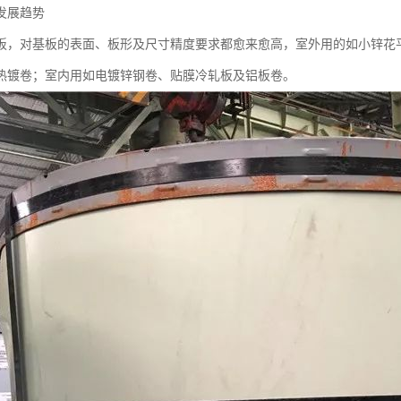
发展趋势
板，对基板的表面、板形及尺寸精度要求都愈来愈高，室外用的如小锌花
热镀卷；室内用如电镀锌钢卷、贴膜冷轧板及铝板卷。