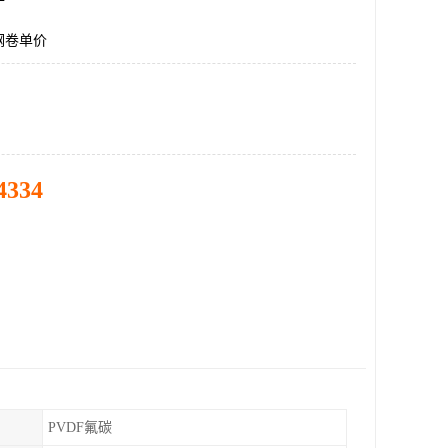
钢卷单价
4334
PVDF氟碳