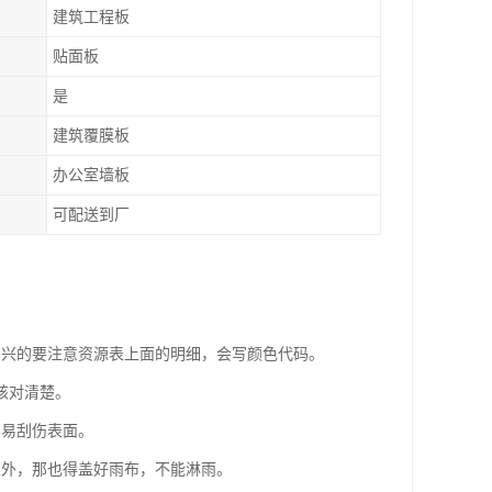
建筑工程板
贴面板
是
建筑覆膜板
办公室墙板
可配送到厂
尚兴的要注意资源表上面的明细，会写颜色代码。
核对清楚。
容易刮伤表面。
室外，那也得盖好雨布，不能淋雨。