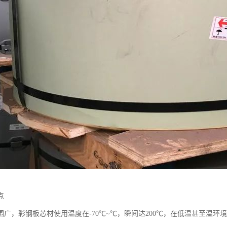
点
围广，彩钢板芯材使用温度在-70℃~℃，瞬间达200℃，在低温甚至温环