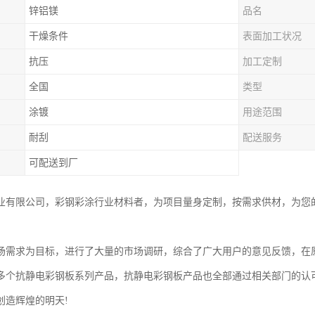
锌铝镁
品名
干燥条件
表面加工状况
抗压
加工定制
全国
类型
涂镀
用途范围
耐刮
配送服务
可配送到厂
业有限公司，彩钢彩涂行业材料者，为项目量身定制，按需求供材，为您
。
场需求为目标，进行了大量的市场调研，综合了广大用户的意见反馈，在
多个抗静电彩钢板系列产品，抗静电彩钢板产品也全部通过相关部门的认
创造辉煌的明天!