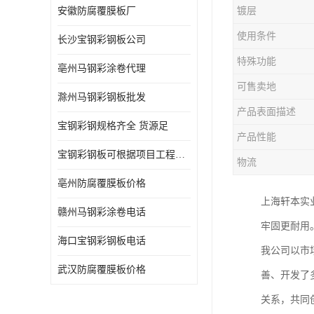
安徽防腐覆膜板厂
镀层
使用条件
长沙宝钢彩钢板公司
特殊功能
亳州马钢彩涂卷代理
可售卖地
滁州马钢彩钢板批发
产品表面描述
宝钢彩钢规格齐全 货源足
产品性能
宝钢彩钢板可根据项目工程定制
物流
亳州防腐覆膜板价格
上海轩本实
赣州马钢彩涂卷电话
牢固更耐用
海口宝钢彩钢板电话
我公司以市
武汉防腐覆膜板价格
善、开发了
关系，共同