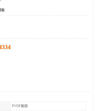
膜板
4334
PVDF氟碳