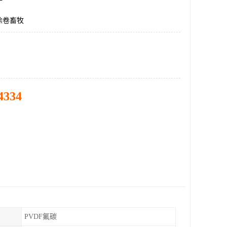
涂卷畜牧
4334
PVDF氟碳