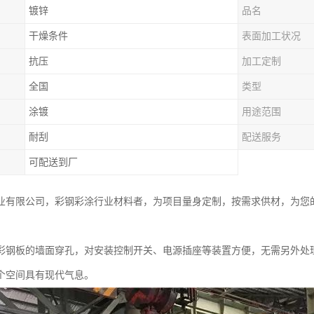
镀锌
品名
干燥条件
表面加工状况
抗压
加工定制
全国
类型
涂镀
用途范围
耐刮
配送服务
可配送到厂
业有限公司，彩钢彩涂行业材料者，为项目量身定制，按需求供材，为您
。
彩钢板的墙面穿孔，对安装控制开关、电源插座等装置方便，无需另外处
个空间具有现代气息。