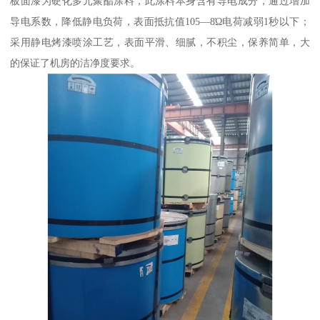
板面漆为硬化多元聚酯涂料，此涂料本身含有导电成分，通过增加
导电系数，降低静电负荷，表面抵抗值105—8Ώ电荷减弱1秒以下；
采用静电烤漆喷涂工艺，表面平滑、细腻，不积尘，保养简单，大
的保证了机房的洁净度要求。