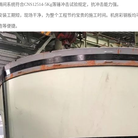
间系统符合CNS12514-5Kg落锤冲击试验规定，抗冲击能力强。
安装工期短，现场干净，为整个工程节约宝贵的施工时间。机房彩钢板均
造等便捷。