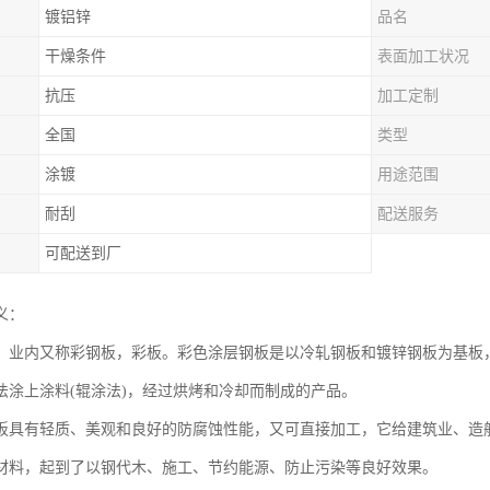
镀铝锌
品名
干燥条件
表面加工状况
抗压
加工定制
全国
类型
涂镀
用途范围
耐刮
配送服务
可配送到厂
义：
，业内又称彩钢板，彩板。彩色涂层钢板是以冷轧钢板和镀锌钢板为基板，
法涂上涂料(辊涂法)，经过烘烤和冷却而制成的产品。
板具有轻质、美观和良好的防腐蚀性能，又可直接加工，它给建筑业、造
材料，起到了以钢代木、施工、节约能源、防止污染等良好效果。