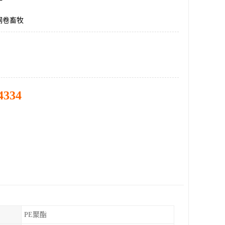
钢卷畜牧
4334
PE聚酯