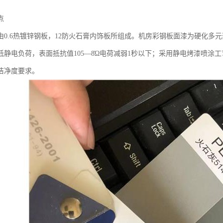
点
由0.6热镀锌钢板，12防火石膏内饰板所组成。机房彩钢板面漆为硬化多
低静电负荷，表面抵抗值105—8Ώ电荷减弱1秒以下；采用静电烤漆喷涂
洁净度要求。