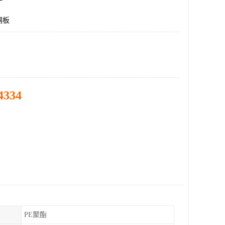
钢板
4334
PE聚酯