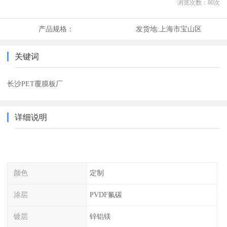
浏览次数：
80
次
产品规格：
发货地:
上海市宝山区
关键词
长沙PET覆膜板厂
详细说明
颜色
定制
涂层
PVDF氟碳
镀层
锌铝镁