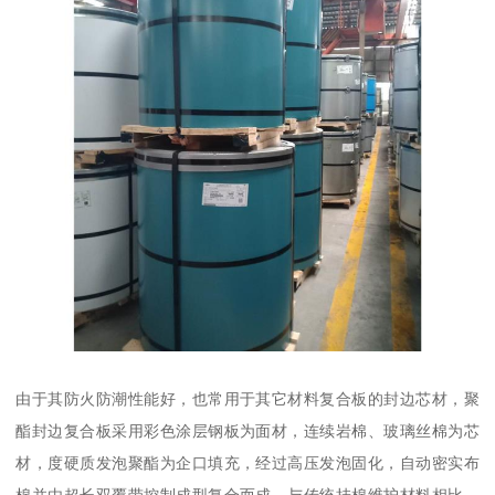
由于其防火防潮性能好，也常用于其它材料复合板的封边芯材，聚
酯封边复合板采用彩色涂层钢板为面材，连续岩棉、玻璃丝棉为芯
材，度硬质发泡聚酯为企口填充，经过高压发泡固化，自动密实布