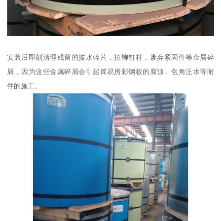
安装后即刻清理残留的披水碎片，拉铆钉杆，废弃紧固件等金属碎
屑，因为这些金属碎屑会引起简易房彩钢板的腐蚀、包角泛水等附
件的施工。