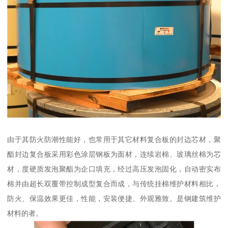
由于其防火防潮性能好，也常用于其它材料复合板的封边芯材，聚
酯封边复合板采用彩色涂层钢板为面材，连续岩棉、玻璃丝棉为芯
材，度硬质发泡聚酯为企口填充，经过高压发泡固化，自动密实布
棉并由超长双覆带控制成型复合而成，与传统挂棉维护材料相比，
防火、保温效果更佳，性能，安装便捷、外观雅致。是钢建筑维护
材料的者。